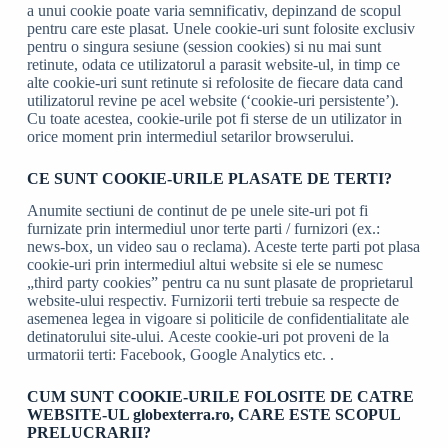
a unui cookie poate varia semnificativ, depinzand de scopul
pentru care este plasat. Unele cookie-uri sunt folosite exclusiv
pentru o singura sesiune (session cookies) si nu mai sunt
retinute, odata ce utilizatorul a parasit website-ul, in timp ce
alte cookie-uri sunt retinute si refolosite de fiecare data cand
utilizatorul revine pe acel website (‘cookie-uri persistente’).
Cu toate acestea, cookie-urile pot fi sterse de un utilizator in
orice moment prin intermediul setarilor browserului.
CE SUNT COOKIE-URILE PLASATE DE TERTI?
Anumite sectiuni de continut de pe unele site-uri pot fi
furnizate prin intermediul unor terte parti / furnizori (ex.:
news-box, un video sau o reclama). Aceste terte parti pot plasa
cookie-uri prin intermediul altui website si ele se numesc
„third party cookies” pentru ca nu sunt plasate de proprietarul
website-ului respectiv. Furnizorii terti trebuie sa respecte de
asemenea legea in vigoare si politicile de confidentialitate ale
detinatorului site-ului. Aceste cookie-uri pot proveni de la
urmatorii terti: Facebook, Google Analytics etc. .
CUM SUNT COOKIE-URILE FOLOSITE DE CATRE
WEBSITE-UL globexterra.ro, CARE ESTE SCOPUL
PRELUCRARII?