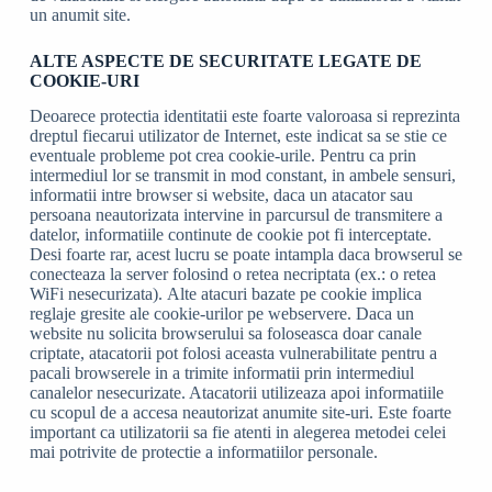
un anumit site.
ALTE ASPECTE DE SECURITATE LEGATE DE
COOKIE-URI
Deoarece protectia identitatii este foarte valoroasa si reprezinta
dreptul fiecarui utilizator de Internet, este indicat sa se stie ce
eventuale probleme pot crea cookie-urile. Pentru ca prin
intermediul lor se transmit in mod constant, in ambele sensuri,
informatii intre browser si website, daca un atacator sau
persoana neautorizata intervine in parcursul de transmitere a
datelor, informatiile continute de cookie pot fi interceptate.
Desi foarte rar, acest lucru se poate intampla daca browserul se
conecteaza la server folosind o retea necriptata (ex.: o retea
WiFi nesecurizata). Alte atacuri bazate pe cookie implica
reglaje gresite ale cookie-urilor pe webservere. Daca un
website nu solicita browserului sa foloseasca doar canale
criptate, atacatorii pot folosi aceasta vulnerabilitate pentru a
pacali browserele in a trimite informatii prin intermediul
canalelor nesecurizate. Atacatorii utilizeaza apoi informatiile
cu scopul de a accesa neautorizat anumite site-uri. Este foarte
important ca utilizatorii sa fie atenti in alegerea metodei celei
mai potrivite de protectie a informatiilor personale.