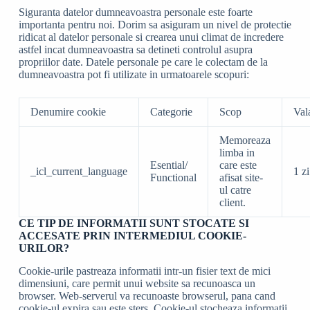
Siguranta datelor dumneavoastra personale este foarte
importanta pentru noi. Dorim sa asiguram un nivel de protectie
ridicat al datelor personale si crearea unui climat de incredere
astfel incat dumneavoastra sa detineti controlul asupra
propriilor date. Datele personale pe care le colectam de la
dumneavoastra pot fi utilizate in urmatoarele scopuri:
Denumire cookie
Categorie
Scop
Vala
Memoreaza
limba in
Esential/
care este
_icl_current_language
1 zi
Functional
afisat site-
ul catre
client.
CE TIP DE INFORMATII SUNT STOCATE SI
ACCESATE PRIN INTERMEDIUL COOKIE-
URILOR?
Cookie-urile pastreaza informatii intr-un fisier text de mici
dimensiuni, care permit unui website sa recunoasca un
browser. Web-serverul va recunoaste browserul, pana cand
cookie-ul expira sau este sters. Cookie-ul stocheaza informatii