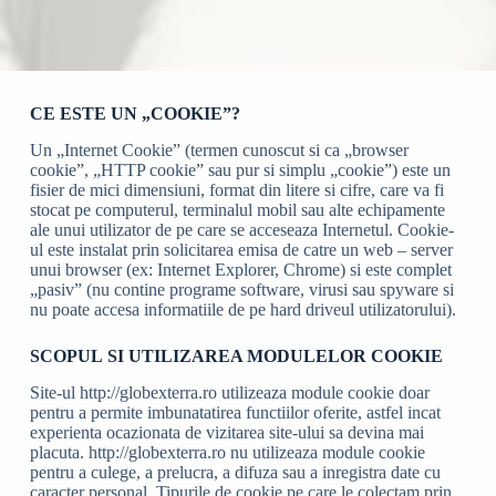
CE ESTE UN „COOKIE”?
Un „Internet Cookie” (termen cunoscut si ca „browser
cookie”, „HTTP cookie” sau pur si simplu „cookie”) este un
fisier de mici dimensiuni, format din litere si cifre, care va fi
stocat pe computerul, terminalul mobil sau alte echipamente
ale unui utilizator de pe care se acceseaza Internetul. Cookie-
ul este instalat prin solicitarea emisa de catre un web – server
unui browser (ex: Internet Explorer, Chrome) si este complet
„pasiv” (nu contine programe software, virusi sau spyware si
nu poate accesa informatiile de pe hard driveul utilizatorului).
SCOPUL
SI UTI
LIZAREA MODULELOR COOKIE
Site-ul http://globexterra.ro utilizeaza module cookie doar
pentru a permite imbunatatirea functiilor oferite, astfel incat
experienta ocazionata de vizitarea site-ului sa devina mai
placuta. http://globexterra.ro nu utilizeaza module cookie
pentru a culege, a prelucra, a difuza sau a inregistra date cu
caracter personal. Tipurile de cookie pe care le colectam prin