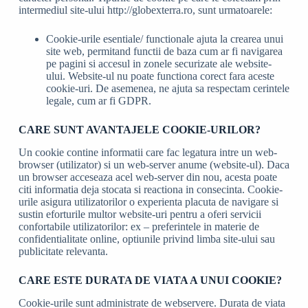
intermediul site-ului http://globexterra.ro, sunt urmatoarele:
Cookie-urile esentiale/ functionale ajuta la crearea unui
site web, permitand functii de baza cum ar fi navigarea
pe pagini si accesul in zonele securizate ale website-
ului. Website-ul nu poate functiona corect fara aceste
cookie-uri. De asemenea, ne ajuta sa respectam cerintele
legale, cum ar fi GDPR.
CARE SUNT AVANTAJELE COOKIE-URILOR?
Un cookie contine informatii care fac legatura intre un web-
browser (utilizator) si un web-server anume (website-ul). Daca
un browser acceseaza acel web-server din nou, acesta poate
citi informatia deja stocata si reactiona in consecinta. Cookie-
urile asigura utilizatorilor o experienta placuta de navigare si
sustin eforturile multor website-uri pentru a oferi servicii
confortabile utilizatorilor: ex – preferintele in materie de
confidentialitate online, optiunile privind limba site-ului sau
publicitate relevanta.
CARE ESTE DURATA DE VIATA A UNUI COOKIE?
Cookie-urile sunt administrate de webservere. Durata de viata