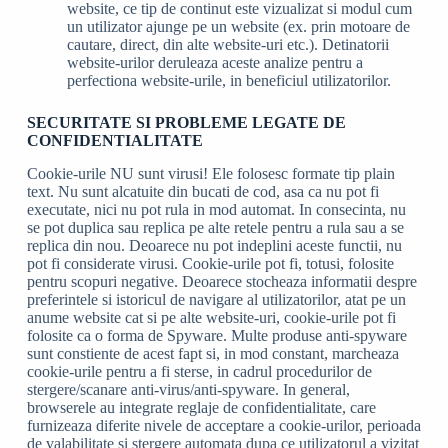
website, ce tip de continut este vizualizat si modul cum
un utilizator ajunge pe un website (ex. prin motoare de
cautare, direct, din alte website-uri etc.). Detinatorii
website-urilor deruleaza aceste analize pentru a
perfectiona website-urile, in beneficiul utilizatorilor.
SECURITATE SI PROBLEME LEGATE DE
CONFIDENTIALITATE
Cookie-urile NU sunt virusi! Ele folosesc formate tip plain
text. Nu sunt alcatuite din bucati de cod, asa ca nu pot fi
executate, nici nu pot rula in mod automat. In consecinta, nu
se pot duplica sau replica pe alte retele pentru a rula sau a se
replica din nou. Deoarece nu pot indeplini aceste functii, nu
pot fi considerate virusi. Cookie-urile pot fi, totusi, folosite
pentru scopuri negative. Deoarece stocheaza informatii despre
preferintele si istoricul de navigare al utilizatorilor, atat pe un
anume website cat si pe alte website-uri, cookie-urile pot fi
folosite ca o forma de Spyware. Multe produse anti-spyware
sunt constiente de acest fapt si, in mod constant, marcheaza
cookie-urile pentru a fi sterse, in cadrul procedurilor de
stergere/scanare anti-virus/anti-spyware. In general,
browserele au integrate reglaje de confidentialitate, care
furnizeaza diferite nivele de acceptare a cookie-urilor, perioada
de valabilitate si stergere automata dupa ce utilizatorul a vizitat